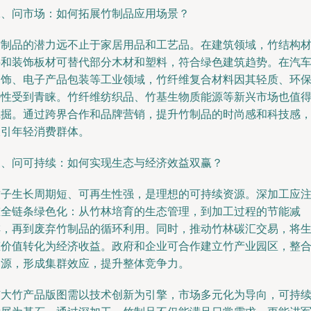
二、问市场：如何拓展竹制品应用场景？
竹制品的潜力远不止于家居用品和工艺品。在建筑领域，竹结构
料和装饰板材可替代部分木材和塑料，符合绿色建筑趋势。在汽
内饰、电子产品包装等工业领域，竹纤维复合材料因其轻质、环
特性受到青睐。竹纤维纺织品、竹基生物质能源等新兴市场也值
挖掘。通过跨界合作和品牌营销，提升竹制品的时尚感和科技感
吸引年轻消费群体。
三、问可持续：如何实现生态与经济效益双赢？
竹子生长周期短、可再生性强，是理想的可持续资源。深加工应
重全链条绿色化：从竹林培育的生态管理，到加工过程的节能减
排，再到废弃竹制品的循环利用。同时，推动竹林碳汇交易，将
态价值转化为经济收益。政府和企业可合作建立竹产业园区，整
资源，形成集群效应，提升整体竞争力。
扩大竹产品版图需以技术创新为引擎，市场多元化为导向，可持