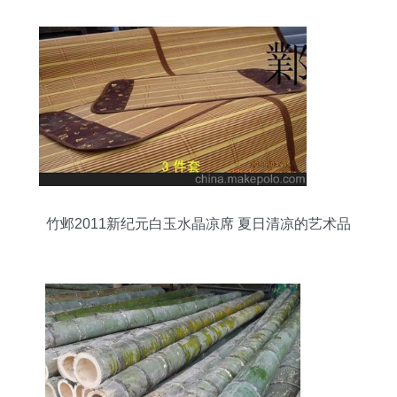
竹邺2011新纪元白玉水晶凉席 夏日清凉的艺术品